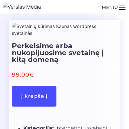
MENIU
Perkelsime arba
nukopijuosime svetainę į
kitą domeną
99.00
€
Į krepšelį
Kategorija:
Internetinių svetainių