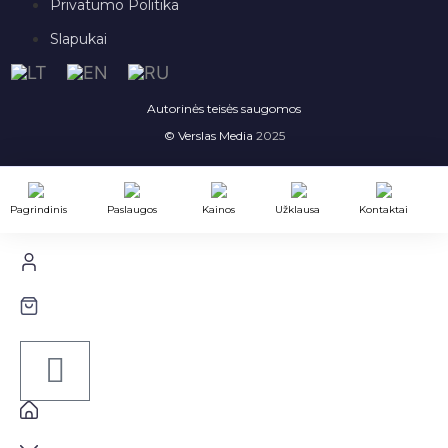
Privatumo Politika
Slapukai
Autorinės teisės saugomos
© Verslas Media
2025
Pagrindinis
Paslaugos
Kainos
Užklausa
Kontaktai