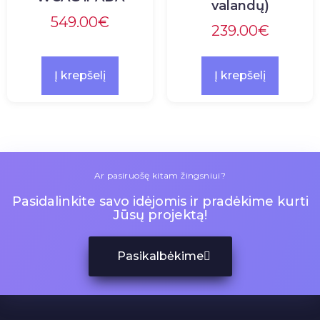
valandų)
549.00
€
239.00
€
Į krepšelį
Į krepšelį
Ar pasiruošę kitam žingsniui?
Pasidalinkite savo idėjomis ir pradėkime kurti
Jūsų projektą!
Pasikalbėkime