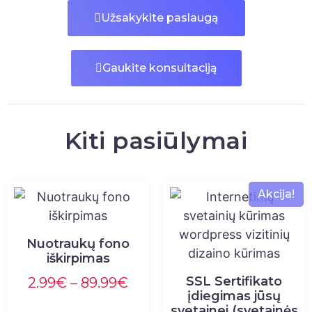
Užsakykite paslaugą
Gaukite konsultaciją
Kiti pasiūlymai
Akcija!
Nuotraukų fono
iškirpimas
SSL Sertifikato
2.99
€
–
89.99
€
įdiegimas jūsų
svetainei (svetainės