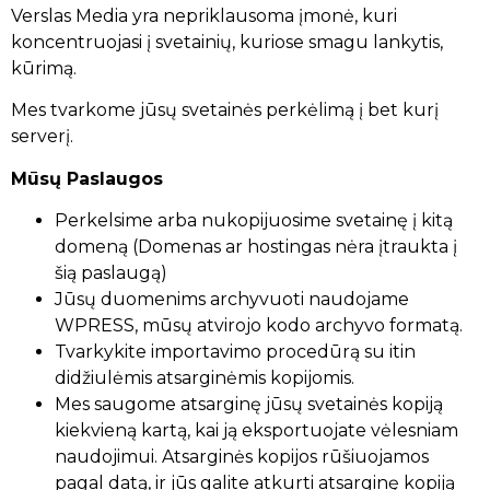
Verslas Media yra nepriklausoma įmonė, kuri
koncentruojasi į svetainių, kuriose smagu lankytis,
kūrimą.
Mes tvarkome jūsų svetainės perkėlimą į bet kurį
serverį.
Mūsų Paslaugos
Perkelsime arba nukopijuosime svetainę į kitą
domeną (Domenas ar hostingas nėra įtraukta į
šią paslaugą)
Jūsų duomenims archyvuoti naudojame
WPRESS, mūsų atvirojo kodo archyvo formatą.
Tvarkykite importavimo procedūrą su itin
didžiulėmis atsarginėmis kopijomis.
Mes saugome atsarginę jūsų svetainės kopiją
kiekvieną kartą, kai ją eksportuojate vėlesniam
naudojimui. Atsarginės kopijos rūšiuojamos
pagal datą, ir jūs galite atkurti atsarginę kopiją