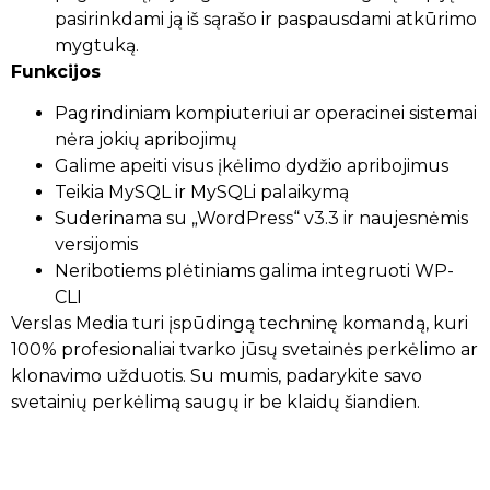
pasirinkdami ją iš sąrašo ir paspausdami atkūrimo
mygtuką.
Funkcijos
Pagrindiniam kompiuteriui ar operacinei sistemai
nėra jokių apribojimų
Galime apeiti visus įkėlimo dydžio apribojimus
Teikia MySQL ir MySQLi palaikymą
Suderinama su „WordPress“ v3.3 ir naujesnėmis
versijomis
Neribotiems plėtiniams galima integruoti WP-
CLI
Verslas Media turi įspūdingą techninę komandą, kuri
100% profesionaliai tvarko jūsų svetainės perkėlimo ar
klonavimo užduotis. Su mumis, padarykite savo
svetainių perkėlimą saugų ir be klaidų šiandien.