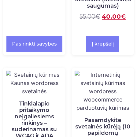
saugumas)
55.00
€
40.00
€
Pasirinkti savybes
Į krepšelį
Tinklalapio
pritaikymo
neįgaliesiems
Pasamdykite
rinkinys –
svetainės kūrėją (10
suderinamas su
papildomų
WCAG ir ADA