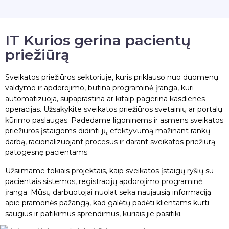
IT Kurios gerina pacientų
priežiūrą
Sveikatos priežiūros sektoriuje, kuris priklauso nuo duomenų
valdymo ir apdorojimo, būtina programinė įranga, kuri
automatizuoja, supaprastina ar kitaip pagerina kasdienes
operacijas. Užsakykite sveikatos priežiūros svetainių ar portalų
kūrimo paslaugas. Padedame ligoninėms ir asmens sveikatos
priežiūros įstaigoms didinti jų efektyvumą mažinant rankų
darbą, racionalizuojant procesus ir darant sveikatos priežiūrą
patogesnę pacientams.
Užsiimame tokiais projektais, kaip sveikatos įstaigų ryšių su
pacientais sistemos, registracijų apdorojimo programinė
įranga. Mūsų darbuotojai nuolat seka naujausią informaciją
apie pramonės pažangą, kad galėtų padėti klientams kurti
saugius ir patikimus sprendimus, kuriais jie pasitiki.