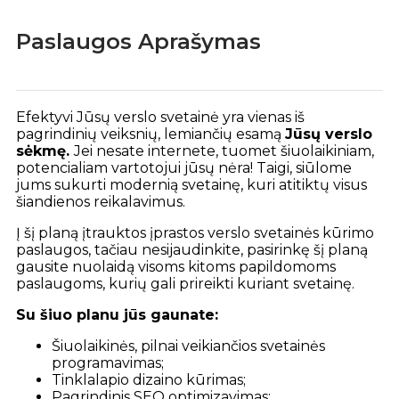
Paslaugos Aprašymas
Efektyvi Jūsų verslo svetainė yra vienas iš
pagrindinių veiksnių, lemiančių esamą
Jūsų verslo
sėkmę.
Jei nesate internete, tuomet šiuolaikiniam,
potencialiam vartotojui jūsų nėra! Taigi, siūlome
jums sukurti modernią svetainę, kuri atitiktų visus
šiandienos reikalavimus.
Į šį planą įtrauktos įprastos verslo svetainės kūrimo
paslaugos, tačiau nesijaudinkite, pasirinkę šį planą
gausite nuolaidą visoms kitoms papildomoms
paslaugoms, kurių gali prireikti kuriant svetainę.
Su šiuo planu jūs gaunate:
Šiuolaikinės, pilnai veikiančios svetainės
programavimas;
Tinklalapio dizaino kūrimas;
Pagrindinis SEO optimizavimas;