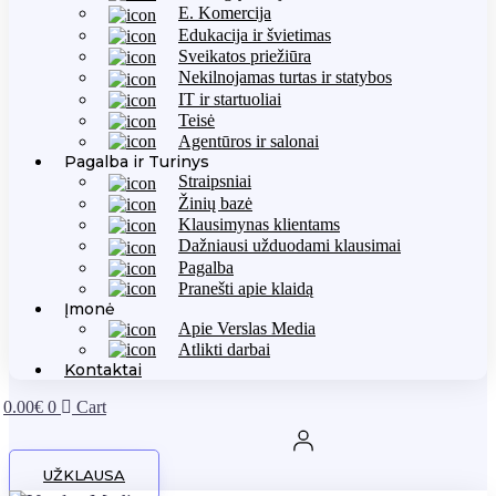
E. Komercija
Edukacija ir švietimas
Sveikatos priežiūra
Nekilnojamas turtas ir statybos
IT ir startuoliai
Teisė
Agentūros ir salonai
Pagalba ir Turinys
Straipsniai
Žinių bazė
Klausimynas klientams
Dažniausi užduodami klausimai
Pagalba
Pranešti apie klaidą
Įmonė
Apie Verslas Media
Atlikti darbai
Kontaktai
0.00
€
0
Cart
UŽKLAUSA