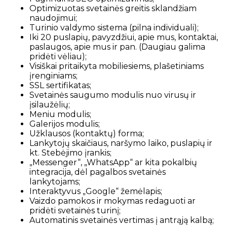
Optimizuotas svetainės greitis sklandžiam
naudojimui;
Turinio valdymo sistema (pilna individuali);
Iki 20 puslapių, pavyzdžiui, apie mus, kontaktai,
paslaugos, apie mus ir pan. (Daugiau galima
pridėti vėliau);
Visiškai pritaikyta mobiliesiems, plašetiniams
įrenginiams;
SSL sertifikatas;
Svetainės saugumo modulis nuo virusų ir
įsilaužėlių;
Meniu modulis;
Galerijos modulis;
Užklausos (kontaktų) forma;
Lankytojų skaičiaus, naršymo laiko, puslapių ir
kt. Stebėjimo įrankis;
„Messenger“, „WhatsApp“ ar kita pokalbių
integracija, dėl pagalbos svetainės
lankytojams;
Interaktyvus „Google“ žemėlapis;
Vaizdo pamokos ir mokymas redaguoti ar
pridėti svetainės turinį;
Automatinis svetainės vertimas į antrąją kalbą;