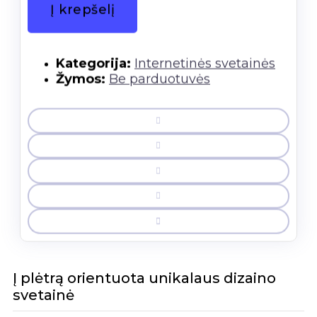
kiekis:
Į krepšelį
Svetainė
–
PREMIUM
PLIUS
Kategorija:
Internetinės svetainės
Žymos:
Be parduotuvės
Į plėtrą orientuota unikalaus dizaino
svetainė