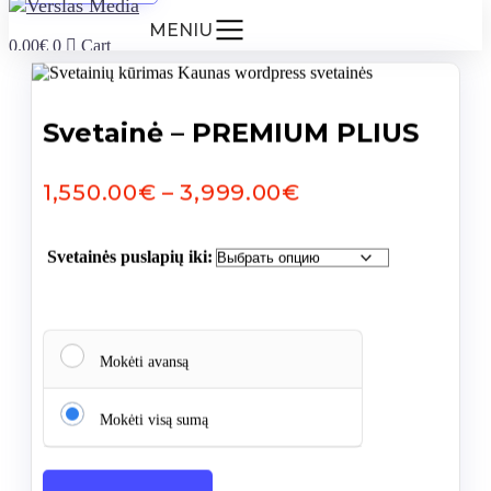
MENIU
0.00
€
0
Cart
Svetainė – PREMIUM PLIUS
Диапазон
1,550.00
€
–
3,999.00
€
цен:
1,550.00€
Svetainės puslapių iki:
–
3,999.00€
Mokėti avansą
Mokėti visą sumą
produkto