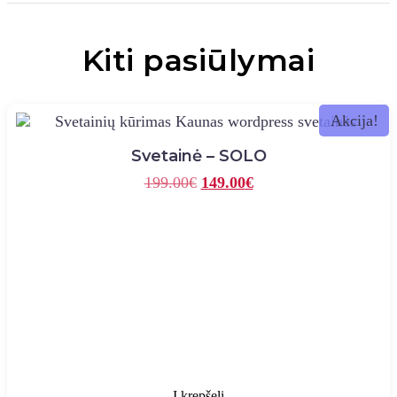
Kiti pasiūlymai
Akcija!
Svetainė – SOLO
Original
Current
199.00
€
149.00
€
price
price
was:
is:
199.00€.
149.00€.
Į krepšelį