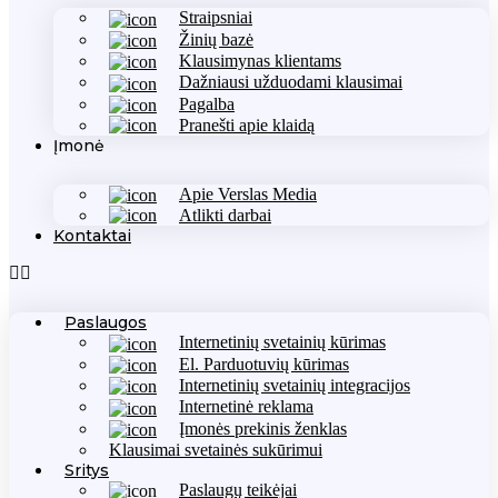
Straipsniai
Žinių bazė
Klausimynas klientams
Dažniausi užduodami klausimai
Pagalba
Pranešti apie klaidą
Įmonė
Apie Verslas Media
Atlikti darbai
Kontaktai
Paslaugos
Internetinių svetainių kūrimas
El. Parduotuvių kūrimas
Internetinių svetainių integracijos
Internetinė reklama
Įmonės prekinis ženklas
Klausimai svetainės sukūrimui
Sritys
Paslaugų teikėjai