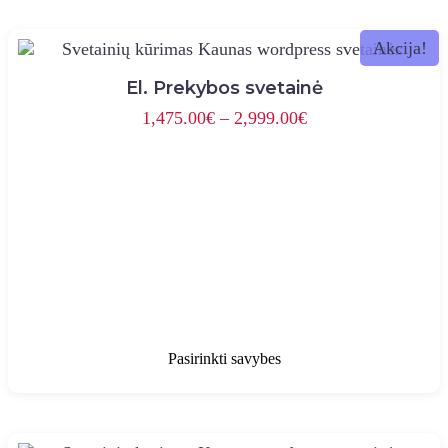
Akcija!
El. Prekybos svetainė
Price
1,475.00
€
–
2,999.00
€
range:
1,475.00€
through
2,999.00€
This
product
Pasirinkti savybes
has
multiple
variants.
The
options