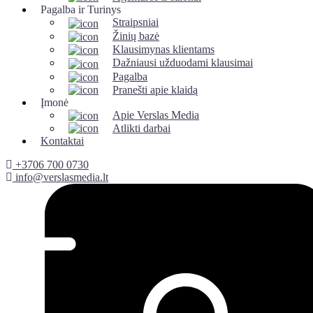
Pagalba ir Turinys
Straipsniai
Žinių bazė
Klausimynas klientams
Dažniausi užduodami klausimai
Pagalba
Pranešti apie klaidą
Įmonė
Apie Verslas Media
Atlikti darbai
Kontaktai
+3706 700 0730
info@verslasmedia.lt