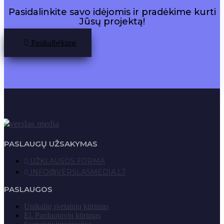
Pasidalinkite savo idėjomis ir pradėkime kurti
Jūsų projektą!
Pasikalbėkime
PASLAUGŲ UŽSAKYMAS
UŽKLAUSOS FORMA
INFO@VERSLASMEDIA.LT
PASLAUGOS
Unikalių svetainių kūrimas
El. Parduotuvių kūrimas