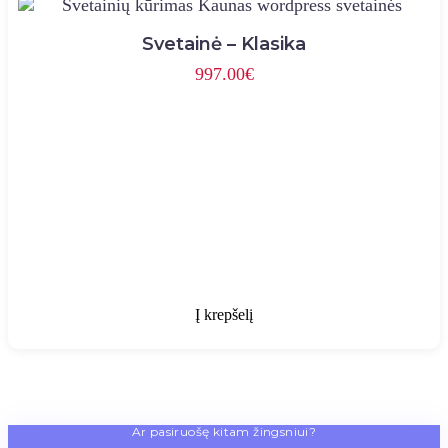
may
be
chosen
Svetainė – Klasika
on
997.00
€
the
product
page
Į krepšelį
Ar pasiruošę kitam žingsniui?