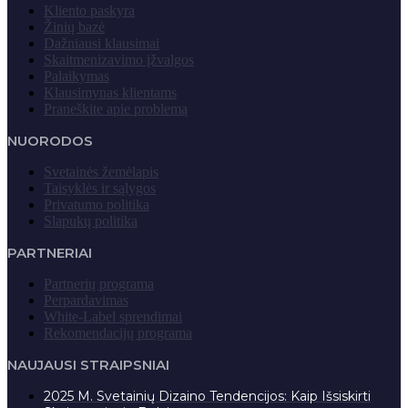
Kliento paskyra
Žinių bazė
Dažniausi klausimai
Skaitmenizavimo įžvalgos
Palaikymas
Klausimynas klientams
Praneškite apie problemą
NUORODOS
Svetainės žemėlapis
Taisyklės ir sąlygos
Privatumo politika
Slapukų politika
PARTNERIAI
Partnerių programa
Perpardavimas
White-Label sprendimai
Rekomendacijų programa
NAUJAUSI STRAIPSNIAI
2025 M. Svetainių Dizaino Tendencijos: Kaip Išsiskirti