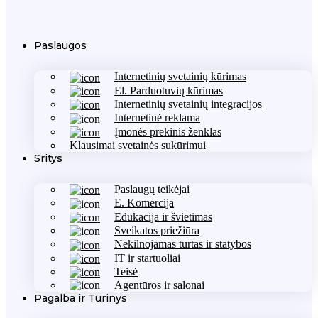
Paslaugos
Internetinių svetainių kūrimas
El. Parduotuvių kūrimas
Internetinių svetainių integracijos
Internetinė reklama
Įmonės prekinis ženklas
Klausimai svetainės sukūrimui
Sritys
Paslaugų teikėjai
E. Komercija
Edukacija ir švietimas
Sveikatos priežiūra
Nekilnojamas turtas ir statybos
IT ir startuoliai
Teisė
Agentūros ir salonai
Pagalba ir Turinys