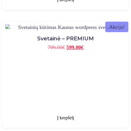
Akcija!
Svetainė – PREMIUM
Original
Current
799.00
€
599.00
€
price
price
was:
is:
799.00€.
599.00€.
Į krepšelį