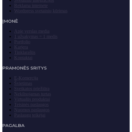
Svetainių integracijos
Reklama internete
Wordpress svetainių kūrimas
ĮMONĖ
Apie verslas media
1 užsakymas = 1 medis
Portfolio
Karjera
Tinklaraštis
Kontaktai
PRAMONĖS SRITYS
E-Komercija
Švietimas
Sveikatos priežiūra
Nekilnojamas turtas
Virtualūs produktai
Teisinės paslaugos
Nuomos paslaugos
Paslaugų teikėjai
PAGALBA