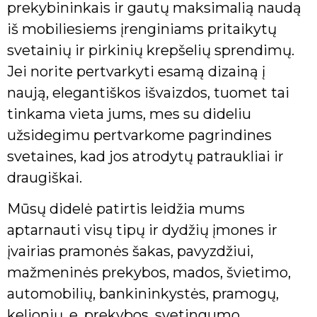
prekybininkais ir gautų maksimalią naudą
iš mobiliesiems įrenginiams pritaikytų
svetainių ir pirkinių krepšelių sprendimų.
Jei norite pertvarkyti esamą dizainą į
naują, elegantiškos išvaizdos, tuomet tai
tinkama vieta jums, mes su dideliu
užsidegimu pertvarkome pagrindines
svetaines, kad jos atrodytų patraukliai ir
draugiškai.
Mūsų didelė patirtis leidžia mums
aptarnauti visų tipų ir dydžių įmones ir
įvairias pramonės šakas, pavyzdžiui,
mažmeninės prekybos, mados, švietimo,
automobilių, bankininkystės, pramogų,
kelionių, e. prekybos, svetingumo,