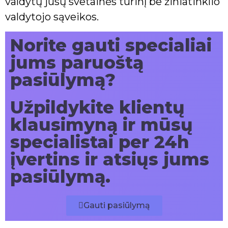
valdytų jūsų svetainės turinį be žiniatinklio
valdytojo sąveikos.
Norite gauti specialiai
jums paruoštą
pasiūlymą?
Užpildykite klientų
klausimyną ir mūsų
specialistai per 24h
įvertins ir atsiųs jums
pasiūlymą.
Gauti pasiūlymą