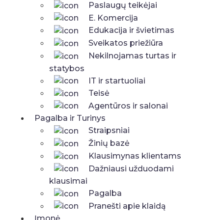
Paslaugų teikėjai
E. Komercija
Edukacija ir švietimas
Sveikatos priežiūra
Nekilnojamas turtas ir
statybos
IT ir startuoliai
Teisė
Agentūros ir salonai
Pagalba ir Turinys
Straipsniai
Žinių bazė
Klausimynas klientams
Dažniausi užduodami
klausimai
Pagalba
Pranešti apie klaidą
Įmonė