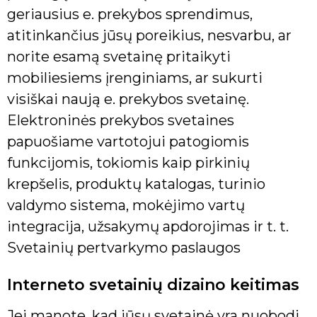
geriausius e. prekybos sprendimus,
atitinkančius jūsų poreikius, nesvarbu, ar
norite esamą svetainę pritaikyti
mobiliesiems įrenginiams, ar sukurti
visiškai naują e. prekybos svetainę.
Elektroninės prekybos svetaines
papuošiame vartotojui patogiomis
funkcijomis, tokiomis kaip pirkinių
krepšelis, produktų katalogas, turinio
valdymo sistema, mokėjimo vartų
integracija, užsakymų apdorojimas ir t. t.
Svetainių pertvarkymo paslaugos
Interneto svetainių dizaino keitimas
Jei manote, kad jūsų svetainė yra nuobodi