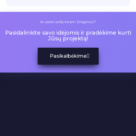
Ar pasiruošę kitam žingsniui?
Pasidalinkite savo idėjomis ir pradėkime kurti
Jūsų projektą!
Pasikalbėkime