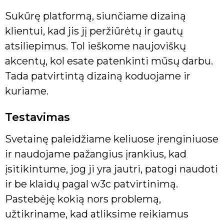
Sukūrę platformą, siunčiame dizainą
klientui, kad jis jį peržiūrėtų ir gautų
atsiliepimus. Tol ieškome naujoviškų
akcentų, kol esate patenkinti mūsų darbu.
Tada patvirtintą dizainą koduojame ir
kuriame.
Testavimas
Svetainę paleidžiame keliuose įrenginiuose
ir naudojame pažangius įrankius, kad
įsitikintume, jog ji yra jautri, patogi naudoti
ir be klaidų pagal w3c patvirtinimą.
Pastebėję kokią nors problemą,
užtikriname, kad atliksime reikiamus