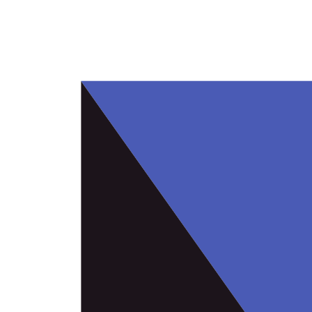
Eiti
prie
turinio