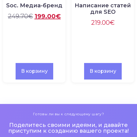
Soc. Медиа-бренд
Написание статей
для SEO
249.70
€
199.00
€
219.00
€
В корзину
В корзину
Готовы ли вы к следующему шагу?
Поделитесь своими идеями, и давайте
приступим к созданию вашего проекта!