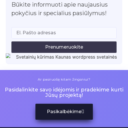
Būkite informuoti apie naujausius
pokyčius ir specialius pasiūlymus!
Prenumeruokite
Ar pasiruošę kitam žingsniui?
Pasidalinkite savo idėjomis ir pradėkime kurti
Jūsų projektą!
Pasikalbėkime