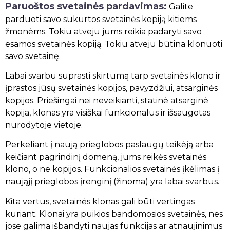
Paruoštos svetainės pardavimas:
Galite
parduoti savo sukurtos svetainės kopiją kitiems
žmonėms. Tokiu atveju jums reikia padaryti savo
esamos svetainės kopiją. Tokiu atveju būtina klonuoti
savo svetainę.
Labai svarbu suprasti skirtumą tarp svetainės klono ir
įprastos jūsų svetainės kopijos, pavyzdžiui, atsarginės
kopijos. Priešingai nei neveikianti, statinė atsarginė
kopija, klonas yra visiškai funkcionalus ir išsaugotas
nurodytoje vietoje.
Perkeliant į naują prieglobos paslaugų teikėją arba
keičiant pagrindinį domeną, jums reikės svetainės
klono, o ne kopijos. Funkcionalios svetainės įkėlimas į
naująjį prieglobos įrenginį (žinoma) yra labai svarbus.
Kita vertus, svetainės klonas gali būti vertingas
kuriant. Klonai yra puikios bandomosios svetainės, nes
jose galima išbandyti naujas funkcijas ar atnaujinimus