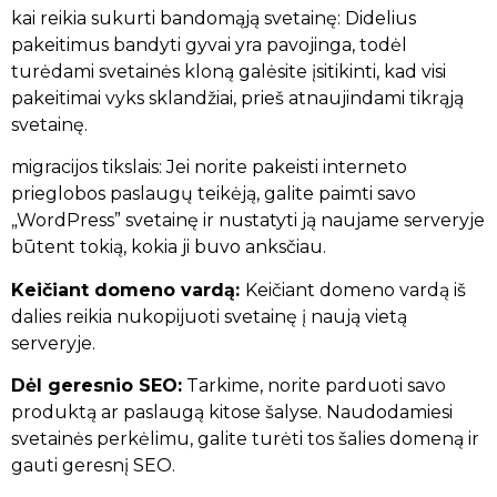
kai reikia sukurti bandomąją svetainę: Didelius
pakeitimus bandyti gyvai yra pavojinga, todėl
turėdami svetainės kloną galėsite įsitikinti, kad visi
pakeitimai vyks sklandžiai, prieš atnaujindami tikrąją
svetainę.
migracijos tikslais: Jei norite pakeisti interneto
prieglobos paslaugų teikėją, galite paimti savo
„WordPress” svetainę ir nustatyti ją naujame serveryje
būtent tokią, kokia ji buvo anksčiau.
Keičiant domeno vardą:
Keičiant domeno vardą iš
dalies reikia nukopijuoti svetainę į naują vietą
serveryje.
Dėl geresnio SEO:
Tarkime, norite parduoti savo
produktą ar paslaugą kitose šalyse. Naudodamiesi
svetainės perkėlimu, galite turėti tos šalies domeną ir
gauti geresnį SEO.