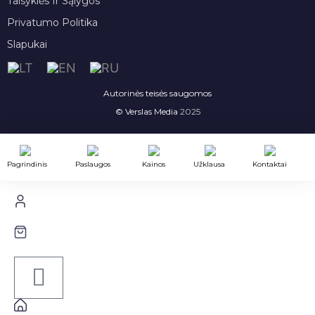
Taisyklės Ir Sąlygos
Privatumo Politika
Slapukai
Autorinės teisės saugomos
© Verslas Media
2025
Pagrindinis
Paslaugos
Kainos
Užklausa
Kontaktai