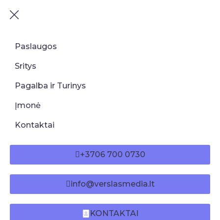
Paslaugos
Sritys
Pagalba ir Turinys
Įmonė
Kontaktai
+3706 700 0730
info@verslasmedia.lt
KONTAKTAI